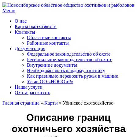
Перейти
к
Меню
содержимому
О нас
Карты охотхозяйств
Контакты
Областные контакты
Районные контакты
Документация
Федеральное законодательство об охоте
Региональное законодательство об охоте
Внутренние документы
Необходимо знать каждому охотнику
Как правильно перевозить ружья в машине
Устав ОО «НОООиР»
Наши услуги
Охота рассказать
Главная страница
»
Карты
»
Убинское охотхозяйство
Описание границ
охотничьего хозяйства