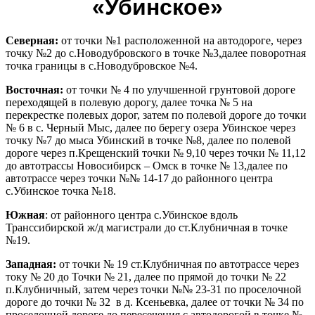
«Убинское»
Северная:
от точки №1 расположенной на автодороге, через
точку №2 до с.Новодубровского в точке №3,далее поворотная
точка границы в с.Новодубровское №4.
Восточная:
от точки № 4 по улучшенной грунтовой дороге
переходящей в полевую дорогу, далее точка № 5 на
перекрестке полевых дорог, затем по полевой дороге до точки
№ 6 в с. Черный Мыс, далее по берегу озера Убинское через
точку №7 до мыса Убинский в точке №8, далее по полевой
дороге через п.Крещенский точки № 9,10 через точки № 11,12
до автотрассы Новосибирск – Омск в точке № 13,далее по
автотрассе через точки №№ 14-17 до районного центра
с.Убинское точка №18.
Южная
: от районного центра с.Убинское вдоль
Транссибирской ж/д магистрали до ст.Клубничная в точке
№19.
Западная:
от точки № 19 ст.Клубничная по автотрассе через
току № 20 до Точки № 21, далее по прямой до точки № 22
п.Клубничный, затем через точки №№ 23-31 по проселочной
дороге до точки № 32 в д. Ксеньевка, далее от точки № 34 по
проселочной дороге до пересечения с автодорогой в точке №