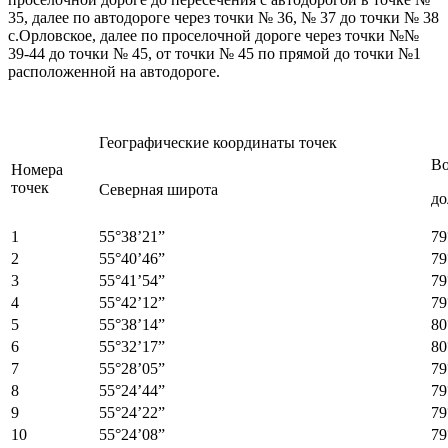
35, далее по автодороге через точки № 36, № 37 до точки № 38
с.Орловское, далее по проселочной дороге через точки №№
39-44 до точки № 45, от точки № 45 по прямой до точки №1
расположенной на автодороге.
Географические координаты точек
Во
Номера
точек
Северная широта
до
1
55°38’21”
79
2
55°40’46”
79
3
55°41’54”
79
4
55°42’12”
79
5
55°38’14”
80
6
55°32’17”
80
7
55°28’05”
79
8
55°24’44”
79
9
55°24’22”
79
10
55°24’08”
79